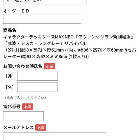
オーダーＩＤ
商品名
キャラクターデッキケースMAX NEO『ヱヴァンゲリヲン新劇場版』
「式波・アスカ・ラングレー」リバイバル
（(外寸)幅98×高71×厚61mm / (内寸)幅96×高70×厚60mm /(セパ
レーター)幅91×高62×ミミ8mm(2枚入り)）
お問い合わせ時氏名
［姓］
［名］
（全角で入力してください）
電話番号
メールアドレス