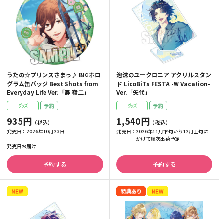
うたの☆プリンスさまっ♪ BIGホロ
泡沫のユークロニア アクリルスタン
グラム缶バッジ Best Shots from
ド LicoBiTs FESTA -W Vacation-
Everyday Life Ver.「寿 嶺二」
Ver.「矢代」
935円
1,540円
発売日：
2026年10月23日
発売日：
2026年11月下旬から12月上旬に
かけて順次出荷予定
発売日お届け
予約する
予約する