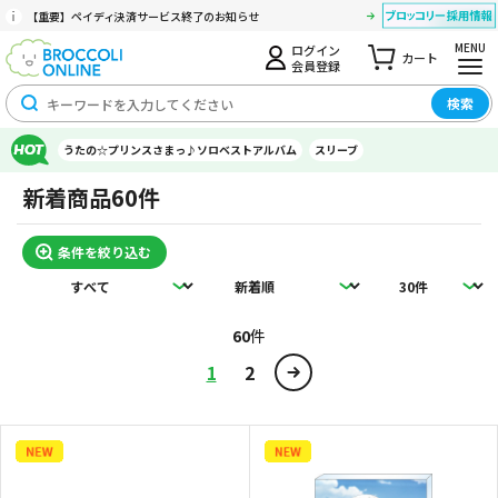
【重要】ペイディ決済サービス終了のお知らせ
MENU
ログイン
カート
会員登録
検索
うたの☆プリンスさまっ♪ソロベストアルバム
スリーブ
新着商品
60件
条件を絞り込む
60
件
1
2