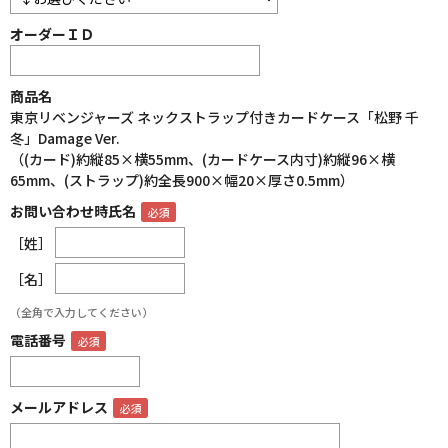
オーダーＩＤ
商品名
東京リベンジャーズ ネックストラップ付きカードケース「松野 千
冬」Damage Ver.
（(カード)約縦85×横55mm、(カードケース内寸)約縦96×横
65mm、(ストラップ)約全長900×幅20×厚さ0.5mm）
お問い合わせ時氏名
［姓］
［名］
（全角で入力してください）
電話番号
メールアドレス