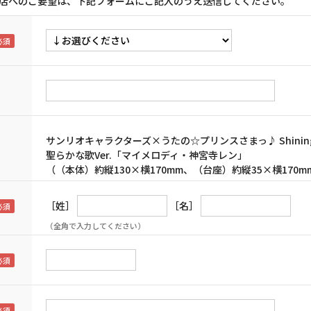
店へのご要望は、下記フォームにご記入のうえ送信してください。
サンリオキャラクターズ×うたの☆プリンスさまっ♪ Shining
聖らかな歌Ver.「マイメロディ・神宮寺レン」
（（本体）約縦130×横170mm、（台座）約縦35×横170m
［姓］
［名］
（全角で入力してください）