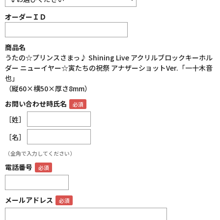
オーダーＩＤ
商品名
うたの☆プリンスさまっ♪ Shining Live アクリルブロックキーホル
ダー ニューイヤー☆寅たちの祝祭 アナザーショットVer.「一十木音
也」
（縦60×横50×厚さ8mm）
お問い合わせ時氏名
［姓］
［名］
（全角で入力してください）
電話番号
メールアドレス