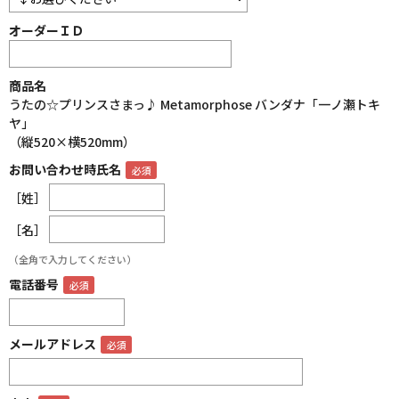
オーダーＩＤ
商品名
うたの☆プリンスさまっ♪ Metamorphose バンダナ「一ノ瀬トキ
ヤ」
（縦520×横520mm）
お問い合わせ時氏名
［姓］
［名］
（全角で入力してください）
電話番号
メールアドレス