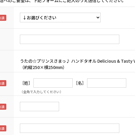
店へのご要望は、下記フォームにご記入のうえ送信してください。
うたの☆プリンスさまっ♪ ハンドタオル Delicious & Tasty
（約縦250×横250mm）
［姓］
［名］
（全角で入力してください）