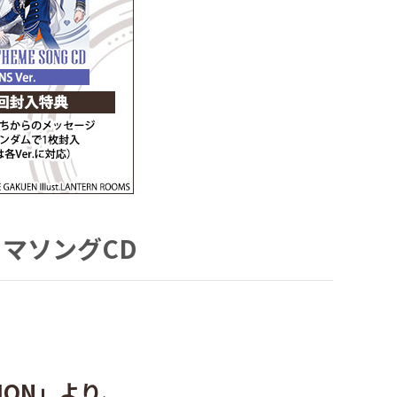
ーマソングCD
TION」より、