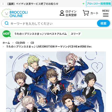
【重要】ペイディ決済サービス終了のお知らせ
MENU
ログイン
カート
会員登録
検索
うたの☆プリンスさまっ♪ソロベストアルバム
スリーブ
ホーム
>
CD/DVD
>
CD
>
うたの☆プリンスさまっ♪ LIVE EMOTION テーマソングCD HE★VENS Ver.