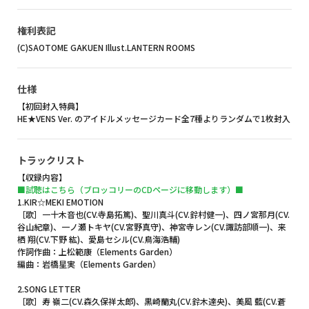
権利表記
(C)SAOTOME GAKUEN Illust.LANTERN ROOMS
仕様
【初回封入特典】
HE★VENS Ver. のアイドルメッセージカード全7種よりランダムで1枚封入
トラックリスト
【収録内容】
■試聴はこちら（ブロッコリーのCDページに移動します）■
1.KIR☆MEKI EMOTION
［歌］一十木音也(CV.寺島拓篤)、聖川真斗(CV.鈴村健一)、四ノ宮那月(CV.
谷山紀章)、一ノ瀬トキヤ(CV.宮野真守)、神宮寺レン(CV.諏訪部順一)、来
栖 翔(CV.下野 紘)、愛島セシル(CV.鳥海浩輔)
作詞作曲：上松範康（Elements Garden）
編曲：岩橋星実（Elements Garden）
2.SONG LETTER
［歌］寿 嶺二(CV.森久保祥太郎)、黒崎蘭丸(CV.鈴木達央)、美風 藍(CV.蒼