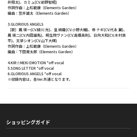
井翔太)、カミュ(CV.前野智昭)
作詞作曲：上松範康（Elements Garden）
編曲：笠井雄太（Elements Garden）
3.GLORIOUS ANGELS
［歌］鳳 瑛一(CV.緑川 光)、皇 綺羅(CV.小野大輔)、帝 ナギ(CV.代永 翼)、
鳳 瑛二(CV.内田雄馬)、桐生院ヴァン(CV.高橋英則)、日向大和(CV.木村良
平)、天草シオン(CV.山下大輝)
作詞作曲：上松範康（Elements Garden）
編曲：下田晃太郎（Elements Garden）
4.KIR☆MEKI EMOTION *off vocal
5.SONG LETTER *off vocal
6.GLORIOUS ANGELS *off vocal
※収録内容は、各Ver.共通となります。
ショッピングガイド