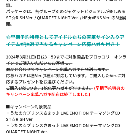
録。
パッケージは、各グループ別のジャケットビジュアルが楽しめる
ST☆RISH Ver. / QUARTET NIGHT Ver. / HE★VENS Ver. の3種展
開。
☆早期予約特典としてアイドルたちの直筆サイン入りア
イテムが抽選で当たるキャンペーン応募ハガキ付き！
2024年3月31日(日)23：59までに対象商品をブロッコリーオンラ
インでご購入いただいたお客様に、
商品と合わせてキャンペーン応募ハガキを発送します。
応募ハガキは各Ver.(3種)に対応しています。ご購入したVer.に対
応するプレゼントをお選びください。
ご購入1枚につき、1枚応募ハガキが付きます。
(早期予約特典の
キャンペーン応募ハガキ配布は終了しました)
■キャンペーン対象商品
・うたの☆プリンスさまっ♪ LIVE EMOTION テーマソングCD
ST☆RISH Ver.
・うたの☆プリンスさまっ♪ LIVE EMOTION テーマソングCD
QUARTET NIGHT Ver.