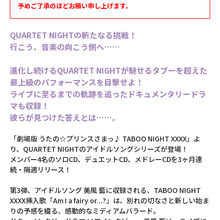
予めご了承のほどお願い申し上げます。
QUARTET NIGHTの新たなる挑戦！
行こう、音楽の向こう側へ……
進化し続けるQUARTET NIGHTが魅せるタブーを超えた
最上級のパフォーマンスを目撃せよ！
ライブに至るまでの軌跡を追ったドキュメンタリードラ
マも収録！
彼らが見つけた答えとは……。
「劇場版 うたの☆プリンスさまっ♪ TABOO NIGHT XXXX」よ
り、QUARTET NIGHTのアイドルソングシリーズが登場！
メンバー4名のソロCD、デュエットCD、メドレーCDを3ヶ月連
続・隔週リリース！
第3弾、アイドルソング 美風 藍に収録される、TABOO NIGHT
XXXX挿入歌「Am I a fairy or...?」は、別れの切なさと新しい始ま
りの予感を綴る、感動的なミディアムバラード。