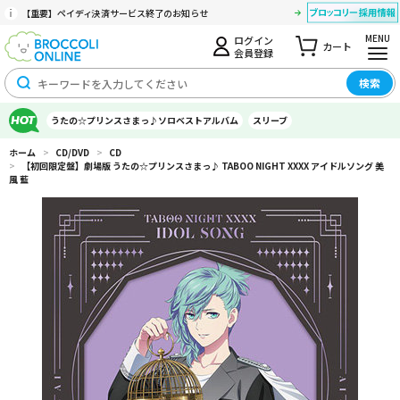
【重要】ペイディ決済サービス終了のお知らせ
MENU
ログイン
カート
会員登録
検索
うたの☆プリンスさまっ♪ソロベストアルバム
スリーブ
ホーム
>
CD/DVD
>
CD
>
【初回限定盤】劇場版 うたの☆プリンスさまっ♪ TABOO NIGHT XXXX アイドルソング 美
風 藍