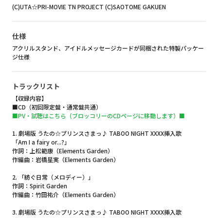
(C)UTA☆PRI-MOVIE TN PROJECT (C)SAOTOME GAKUEN
仕様
アクリルスタンド、アイドルメッセージカードが同梱された特製パッケー
ジ仕様
トラックリスト
【収録内容】
■CD（初回限定盤・通常盤共通）
■PV・試聴はこちら（ブロッコリーのCDページに移動します）■
1. 劇場版 うたの☆プリンスさまっ♪ TABOO NIGHT XXXX挿入歌
「Am I a fairy or...?」
作詞：上松範康（Elements Garden）
作編曲：岩橋星実（Elements Garden）
2. 「紡ぐ日常（メロディー）」
作詞：Spirit Garden
作編曲：竹田祐介（Elements Garden）
3. 劇場版 うたの☆プリンスさまっ♪ TABOO NIGHT XXXX挿入歌