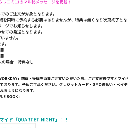
タレコミ11のマル秘メッセージを掲載！
トでのご注文が対象となります。
Y」前編・後編を同時に予約する必要はありませんが、特典は無くなり次第終了と
ページでお知らせします。
わせての発送となります。
ざいません。
ます。
1冊
2冊
入の場合…特典なし
OLS’ WORKDAY」前編・後編を両巻ご注文いただいた際、ご注文直後ですと
ております。予めご了承ください。クレジットカード・GMO後払い・ペイ
れるようになります。
LE BOOK」
ド「QUARTET NIGHT」！！