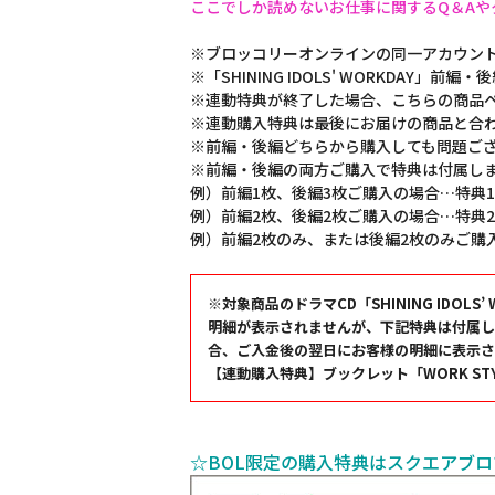
ここでしか読めないお仕事に関するQ＆Aや
※ブロッコリーオンラインの同一アカウン
※「SHINING IDOLS' WORKDA
※連動特典が終了した場合、こちらの商品
※連動購入特典は最後にお届けの商品と合
※前編・後編どちらから購入しても問題ご
※前編・後編の両方ご購入で特典は付属し
例）前編1枚、後編3枚ご購入の場合…特典
例）前編2枚、後編2枚ご購入の場合…特典
例）前編2枚のみ、または後編2枚のみご購
※対象商品のドラマCD「SHINING ID
明細が表示されませんが、下記特典は付属し
合、ご入金後の翌日にお客様の明細に表示さ
【連動購入特典】ブックレット「WORK STY
☆BOL限定の購入特典はスクエアブロマイ