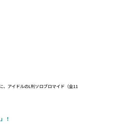
お客様に、アイドルのL判ソロブロマイド（全11
K」！