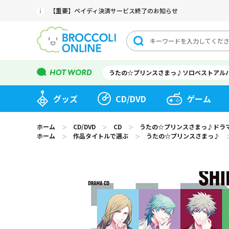
【重要】ペイディ決済サービス終了のお知らせ
うたの☆プリンスさまっ♪ソロベストアル
グッズ
CD/DVD
ゲーム
ホーム
CD/DVD
CD
うたの☆プリンスさまっ♪ドラマCD「
＞
＞
＞
ホーム
作品タイトルで選ぶ
うたの☆プリンスさまっ♪
＞
＞