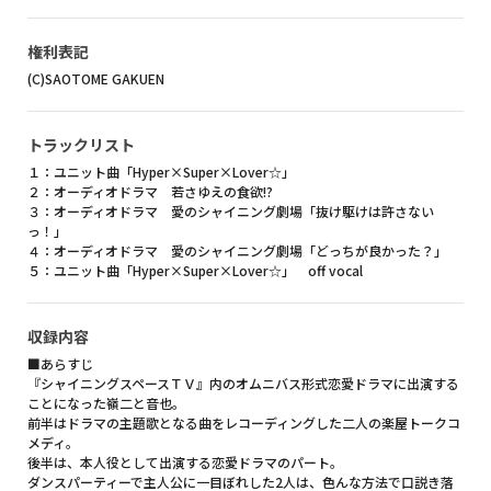
権利表記
(C)SAOTOME GAKUEN
トラックリスト
１：ユニット曲「Hyper×Super×Lover☆」
２：オーディオドラマ 若さゆえの食欲!?
３：オーディオドラマ 愛のシャイニング劇場「抜け駆けは許さない
っ！」
４：オーディオドラマ 愛のシャイニング劇場「どっちが良かった？」
５：ユニット曲「Hyper×Super×Lover☆」 off vocal
収録内容
■あらすじ
『シャイニングスペースＴＶ』内のオムニバス形式恋愛ドラマに出演する
ことになった嶺二と音也。
前半はドラマの主題歌となる曲をレコーディングした二人の楽屋トークコ
メディ。
後半は、本人役として出演する恋愛ドラマのパート。
ダンスパーティーで主人公に一目ぼれした2人は、色んな方法で口説き落