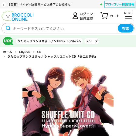
【重要】ペイディ決済サービス終了のお知らせ
MENU
ログイン
カート
会員登録
検索
うたの☆プリンスさまっ♪ソロベストアルバム
スリーブ
ホーム
>
CD/DVD
>
CD
>
うたの☆プリンスさまっ♪ シャッフルユニットCD 「嶺二＆音也」