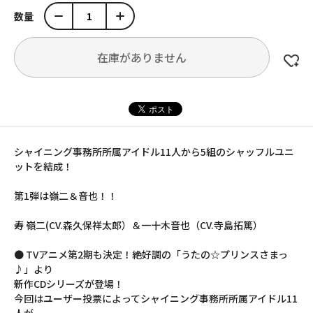
数量
在庫がありません
シャイニング事務所所属アイドル11人から5組のシャッフルユニ
ットを結成！
第1弾は嶺二＆音也！！
寿 嶺二(CV.森久保祥太郎）＆一十木音也（CV.寺島拓篤）
● TVアニメ第2期も決定！絶好調の「うたの☆プリンスさまっ
♪」より
新作CDシリーズが登場！
今回はユーザー投票によってシャイニング事務所所属アイドル11