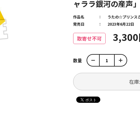
ャララ銀河の産声
作品名
うたの☆プリンス
発売日
2023年6月22日
3,30
取寄せ不可
数量
在庫