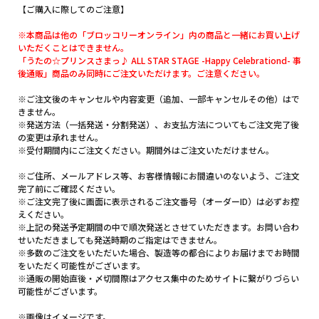
【ご購入に際してのご注意】
※本商品は他の「ブロッコリーオンライン」内の商品と一緒にお買い上げ
いただくことはできません。
「うたの☆プリンスさまっ♪ ALL STAR STAGE -Happy Celebrationd- 事
後通販」商品のみ同時にご注文いただけます。ご注意ください。
※ご注文後のキャンセルや内容変更（追加、一部キャンセルその他）はで
きません。
※発送方法（一括発送・分割発送）、お支払方法についてもご注文完了後
の変更は承れません。
※受付期間内にご注文ください。期間外はご注文いただけません。
※ご住所、メールアドレス等、お客様情報にお間違いのないよう、ご注文
完了前にご確認ください。
※ご注文完了後に画面に表示されるご注文番号（オーダーID）は必ずお控
えください。
※上記の発送予定期間の中で順次発送とさせていただきます。お問い合わ
せいただきましても発送時期のご指定はできません。
※多数のご注文をいただいた場合、製造等の都合によりお届けまでお時間
をいただく可能性がございます。
※通販の開始直後・〆切間際はアクセス集中のためサイトに繋がりづらい
可能性がございます。
※画像はイメージです。