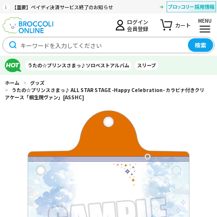
【重要】ペイディ決済サービス終了のお知らせ
MENU
ログイン
カート
会員登録
検索
うたの☆プリンスさまっ♪ソロベストアルバム
スリーブ
ホーム
>
グッズ
>
うたの☆プリンスさまっ♪ ALL STAR STAGE -Happy Celebration- カラビナ付きクリ
アケース「桐生院ヴァン」[ASSHC]