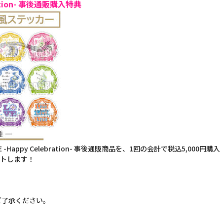
bration- 事後通販購入特典
GE -Happy Celebration- 事後通販商品を、1回の会計で税込5,
ントします！
。
。
ご了承ください。