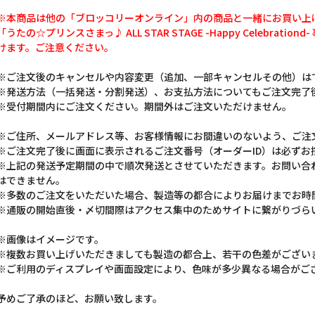
※本商品は他の「ブロッコリーオンライン」内の商品と一緒にお買い上
「うたの☆プリンスさまっ♪ ALL STAR STAGE -Happy Celebra
けます。ご注意ください。
※ご注文後のキャンセルや内容変更（追加、一部キャンセルその他）は
※発送方法（一括発送・分割発送）、お支払方法についてもご注文完了
※受付期間内にご注文ください。期間外はご注文いただけません。
※ご住所、メールアドレス等、お客様情報にお間違いのないよう、ご注
※ご注文完了後に画面に表示されるご注文番号（オーダーID）は必ずお
※上記の発送予定期間の中で順次発送とさせていただきます。お問い合
はできません。
※多数のご注文をいただいた場合、製造等の都合によりお届けまでお時
※通販の開始直後・〆切間際はアクセス集中のためサイトに繋がりづら
※画像はイメージです。
※複数お買い上げいただきましても製造の都合上、若干の色差がござい
※ご利用のディスプレイや画面設定により、色味が多少異なる場合がご
予めご了承のほど、お願い致します。