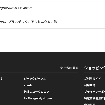
約W85mm×Ｈ140mm
PVC、プラスチック、アルミニウム、鉄
ショッピン
一覧を見る
っ♪
ジャックジャンヌ
ご利用ガイド
vividz
利用規約
泡沫のユークロニア
プライバシーポ
Le Mirage Mystique
特定商取引法に
会社概要