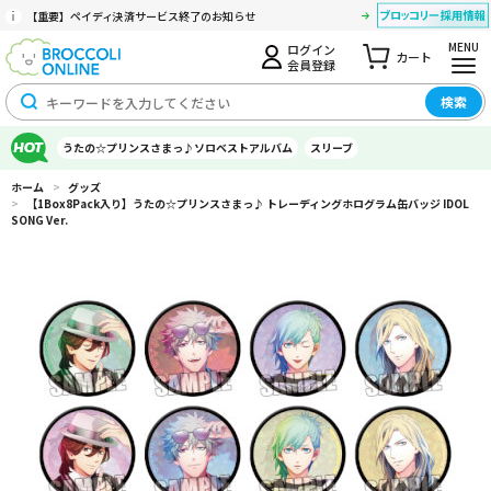
【重要】ペイディ決済サービス終了のお知らせ
MENU
ログイン
カート
会員登録
検索
うたの☆プリンスさまっ♪ソロベストアルバム
スリーブ
ホーム
>
グッズ
>
【1Box8Pack入り】うたの☆プリンスさまっ♪ トレーディングホログラム缶バッジ IDOL
SONG Ver.