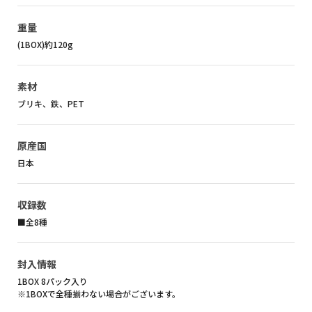
重量
(1BOX)約120g
素材
ブリキ、鉄、PET
原産国
日本
収録数
■全8種
封入情報
1BOX 8パック入り
※1BOXで全種揃わない場合がございます。