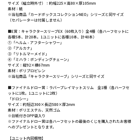
サイズ（組立時外寸）：約幅225×高80×厚105mm
素材：紙
※当社商品「カードボックスコレクションNEO」シリーズと同サイズ
（セパレーターは付属しません）
■E賞：キャラクタースリーブEX（60枚入り）全4種（各ハーフセットに
各種5本、計20本。1ユニットに各種10本、計40本）
①「ヘルム - アフターシャワー」
②「アルカナ」
③「リトルマーメイド」
④「ミハラ：ボンディングチェーン」
サイズ：縦92×横67mm
素材：ポリプロピレン
※当社商品「キャラクタースリーブ」シリーズと同サイズ
■ファイナルドロー賞：ラバープレイマットスリム 全1種（各ハーフセ
ットに1枚。1ユニットに2枚）
「ドロシー」
サイズ：約短辺300×長辺580×厚2mm
素材：ポリエステル、天然ゴム
※台紙付きOPP袋入り
※ファイナルドロー賞は各ハーフセットの最後のくじを購入されたお客様
へのプレゼントとなります。
【ユニット内同梱物】