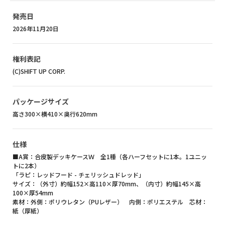
発売日
2026年11月20日
権利表記
(C)SHIFT UP CORP.
パッケージサイズ
高さ300×横410×奥行620mm
仕様
■A賞：合皮製デッキケースＷ 全1種（各ハーフセットに1本。1ユニッ
トに2本）
「ラピ：レッドフード - チェリッシュドレッド」
サイズ：（外寸）約幅152×高110×厚70mm、（内寸）約幅145×高
100×厚54mm
素材：外側：ポリウレタン（PUレザー） 内側：ポリエステル 芯材：
紙（厚紙）