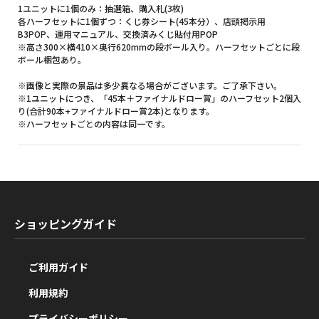
1ユニットに1個のみ：抽選箱、購入札(3枚)
各ハーフセットに1個ずつ：くじ券シート(45本分）、店頭掲示用
B3POP、運用マニュアル、交換済みくじ貼付用POP
※高さ300×横410×奥行620mmの段ボール入り。ハーフセットごとに段
ボール梱包あり。
※画像と実際の景品は多少異なる場合がございます。ご了承下さい。
※1ユニットにつき、「45本＋ファイナルドロー賞」のハーフセット2個入
り(合計90本+ファイナルドロー賞2本)となります。
※ハーフセットごとの内容は同一です。
ショッピングガイド
ご利用ガイド
利用規約
プライバシーポリシー