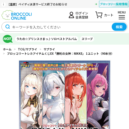
【重要】ペイディ決済サービス終了のお知らせ
MENU
ログイン
カート
会員登録
検索
うたの☆プリンスさまっ♪ソロベストアルバム
スリーブ
ホーム
>
TCG/サプライ
>
サプライ
>
ブロッコリートレカアイテムくじEX「勝利の女神：NIKKE」 1ユニット（90本分）