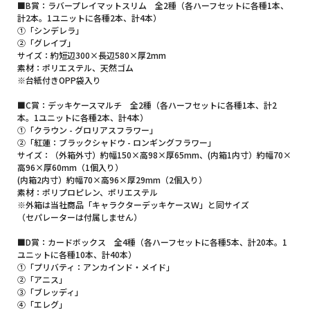
■B賞：ラバープレイマットスリム 全2種（各ハーフセットに各種1本、
計2本。1ユニットに各種2本、計4本）
①「シンデレラ」
②「グレイブ」
サイズ：約短辺300×長辺580×厚2mm
素材：ポリエステル、天然ゴム
※台紙付きOPP袋入り
■C賞：デッキケースマルチ 全2種（各ハーフセットに各種1本、計2
本。1ユニットに各種2本、計4本）
①「クラウン - グロリアスフラワー」
②「紅蓮：ブラックシャドウ - ロンギングフラワー」
サイズ：（外箱外寸）約幅150×高98×厚65mm、(内箱1内寸）約幅70×
高96×厚60mm（1個入り）
(内箱2内寸）約幅70×高96×厚29mm（2個入り）
素材：ポリプロピレン、ポリエステル
※外箱は当社商品「キャラクターデッキケースＷ」と同サイズ
（セパレーターは付属しません）
■D賞：カードボックス 全4種（各ハーフセットに各種5本、計20本。1
ユニットに各種10本、計40本）
①「プリバティ：アンカインド・メイド」
②「アニス」
③「ブレッディ」
④「エレグ」