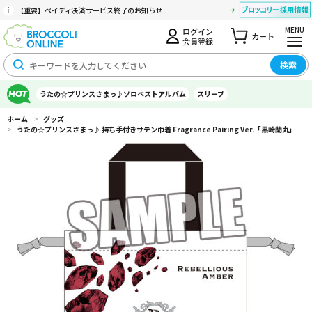
【重要】ペイディ決済サービス終了のお知らせ
MENU
ログイン
カート
会員登録
検索
うたの☆プリンスさまっ♪ソロベストアルバム
スリーブ
ホーム
>
グッズ
>
うたの☆プリンスさまっ♪ 持ち手付きサテン巾着 Fragrance Pairing Ver.「黒崎蘭丸」