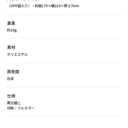
（OPP袋入り）：約縦170×横210×厚さ7mm
重量
約18g
素材
ポリエステル
原産国
日本
仕様
両方綴じ
印刷：フルカラー