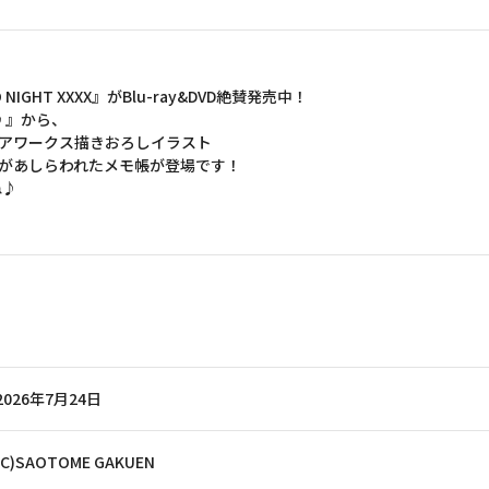
GHT XXXX』がBlu-ray&DVD絶賛発売中！
♪』から、
ロンティアワークス描きおろしイラスト
イラストがあしらわれたメモ帳が登場です！
ね♪
2026年7月24日
(C)SAOTOME GAKUEN