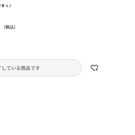
さまっ♪
円
了している商品です