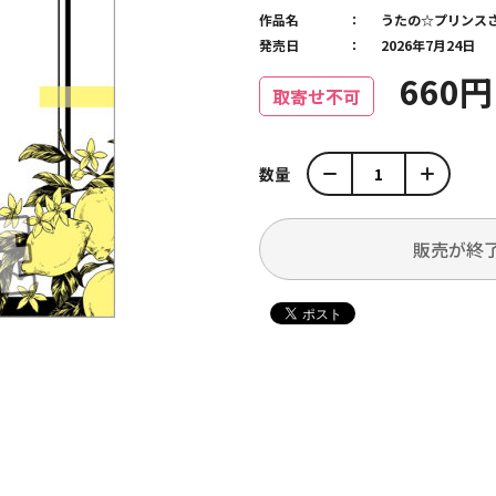
作品名
うたの☆プリンス
発売日
2026年7月24日
660
取寄せ不可
数量
販売が終