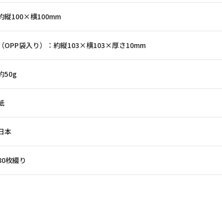
約縦100×横100mm
（OPP袋入り）：約縦103×横103×厚さ10mm
約50g
紙
日本
80枚綴り