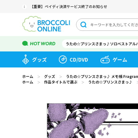
【重要】ペイディ決済サービス終了のお知らせ
うたの☆プリンスさまっ♪ソロベストアル
グッズ
CD/DVD
ゲーム
ホーム
グッズ
うたの☆プリンスさまっ♪ メモ帳 Fragrance 
＞
＞
ホーム
作品タイトルで選ぶ
うたの☆プリンスさまっ♪
＞
＞