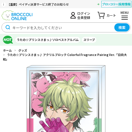
【重要】ペイディ決済サービス終了のお知らせ
MENU
ログイン
カート
会員登録
検索
うたの☆プリンスさまっ♪ソロベストアルバム
スリーブ
ホーム
>
グッズ
>
うたの☆プリンスさまっ♪ アクリルブロック Colorful Fragrance Pairing Ver.「日向大
和」