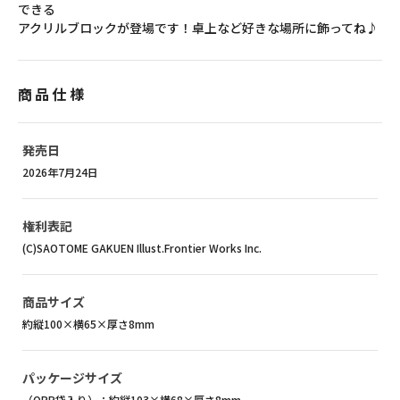
できる
アクリルブロックが登場です！卓上など好きな場所に飾ってね♪
商品仕様
発売日
2026年7月24日
権利表記
(C)SAOTOME GAKUEN Illust.Frontier Works Inc.
商品サイズ
約縦100×横65×厚さ8mm
パッケージサイズ
（OPP袋入り）：約縦103×横68×厚さ8mm