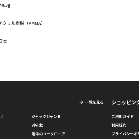
約63g
アクリル樹脂（PMMA）
日本
ショッピン
一覧を見る
っ♪
ジャックジャンヌ
ご利用ガイド
vividz
利用規約
泡沫のユークロニア
プライバシーポ