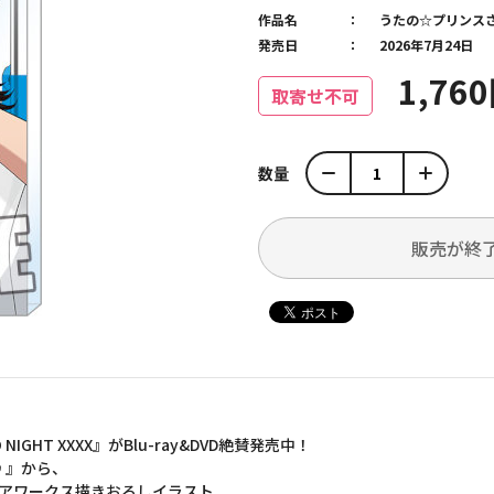
作品名
うたの☆プリンス
発売日
2026年7月24日
1,76
取寄せ不可
数量
販売が終
GHT XXXX』がBlu-ray&DVD絶賛発売中！
♪』から、
ロンティアワークス描きおろしイラスト