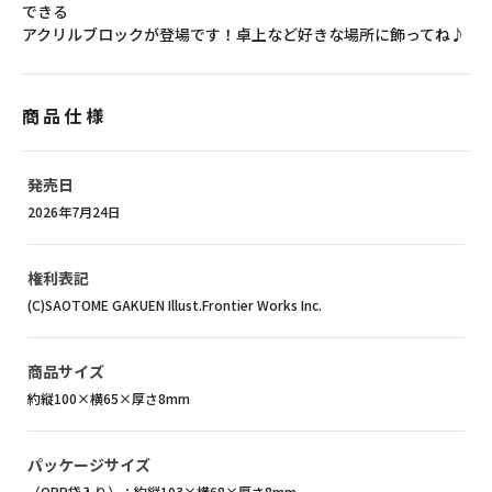
できる
アクリルブロックが登場です！卓上など好きな場所に飾ってね♪
商品仕様
発売日
2026年7月24日
権利表記
(C)SAOTOME GAKUEN Illust.Frontier Works Inc.
商品サイズ
約縦100×横65×厚さ8mm
パッケージサイズ
（OPP袋入り）：約縦103×横68×厚さ8mm