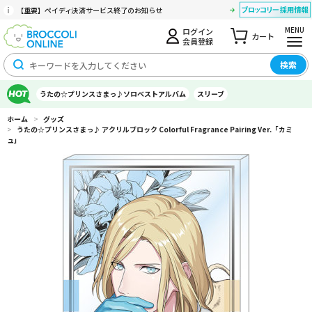
【重要】ペイディ決済サービス終了のお知らせ
MENU
ログイン
カート
会員登録
検索
うたの☆プリンスさまっ♪ソロベストアルバム
スリーブ
ホーム
>
グッズ
>
うたの☆プリンスさまっ♪ アクリルブロック Colorful Fragrance Pairing Ver.「カミ
ュ」