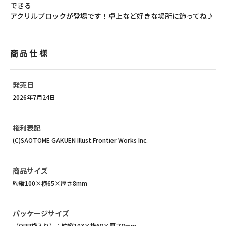
できる
アクリルブロックが登場です！卓上など好きな場所に飾ってね♪
商品仕様
発売日
2026年7月24日
権利表記
(C)SAOTOME GAKUEN Illust.Frontier Works Inc.
商品サイズ
約縦100×横65×厚さ8mm
パッケージサイズ
（OPP袋入り）：約縦103×横68×厚さ8mm