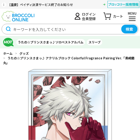
【重要】ペイディ決済サービス終了のお知らせ
MENU
ログイン
カート
会員登録
検索
うたの☆プリンスさまっ♪ソロベストアルバム
スリーブ
ホーム
>
グッズ
>
うたの☆プリンスさまっ♪ アクリルブロック Colorful Fragrance Pairing Ver.「黒崎蘭
丸」