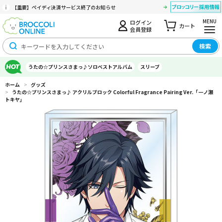
【重要】ペイディ決済サービス終了のお知らせ
MENU
ログイン
カート
会員登録
検索
うたの☆プリンスさまっ♪ソロベストアルバム
スリーブ
ホーム
>
グッズ
>
うたの☆プリンスさまっ♪ アクリルブロック Colorful Fragrance Pairing Ver.「一ノ瀬
トキヤ」