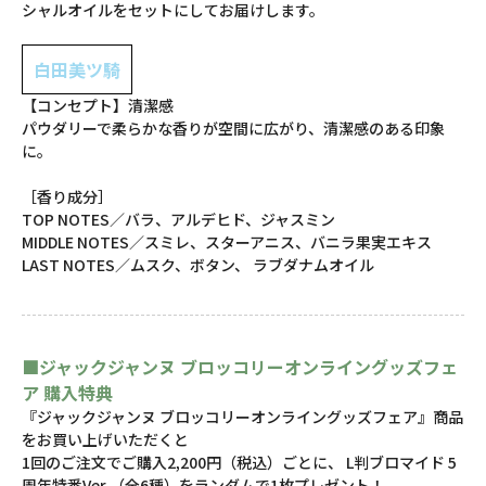
シャルオイルをセットにしてお届けします。
白田美ツ騎
【コンセプト】清潔感
パウダリーで柔らかな香りが空間に広がり、清潔感のある印象
に。
［香り成分］
TOP NOTES／バラ、アルデヒド、ジャスミン
MIDDLE NOTES／スミレ、スターアニス、バニラ果実エキス
LAST NOTES／ムスク、ボタン、 ラブダナムオイル
■ジャックジャンヌ ブロッコリーオンライングッズフェ
ア 購入特典
『ジャックジャンヌ ブロッコリーオンライングッズフェア』商品
をお買い上げいただくと
1回のご注文でご購入2,200円（税込）ごとに、 L判ブロマイド 5
周年特番Ver.（全6種）をランダムで1枚プレゼント！