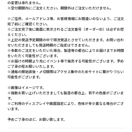
の変更は承れません。
※受付期間内にご注文ください。期間外はご注文いただけません。
※ご住所、メールアドレス等、お客様情報にお間違いのないよう、ご注文
完了前にご確認ください。
※ご注文完了後に画面に表示されるご注文番号（オーダーID）は必ずお控
えください。
※上記の発送予定期間の中で順次発送とさせていただきます。お問い合わ
せいただきましても発送時期のご指定はできません。
※多数のご注文をいただいた場合、製造等の都合によりお届けまでお時間
をいただく可能性がございます。
※お届けの時期より先にイベント等で販売する可能性がございます。予め
ご了承の程お願いいたします。
※通販の開始直後・〆切間際はアクセス集中のためサイトに繋がりづらい
可能性がございます。
※画像はイメージです。
※複数お買い上げいただきましても製造の都合上、若干の色差がございま
す。
※ご利用のディスプレイや画面設定により、色味が多少異なる場合がござ
います。
予めご了承のほど、お願い致します。