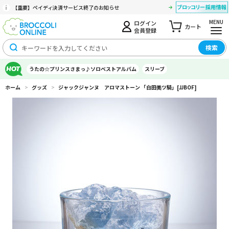
【重要】ペイディ決済サービス終了のお知らせ
MENU
ログイン
カート
会員登録
検索
うたの☆プリンスさまっ♪ソロベストアルバム
スリーブ
ホーム
>
グッズ
>
ジャックジャンヌ アロマストーン 「白田美ツ騎」[JJBOF]