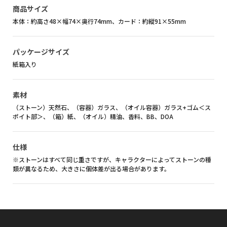
商品サイズ
本体：約高さ48×幅74×奥行74mm、カード：約縦91×55mm
パッケージサイズ
紙箱入り
素材
（ストーン）天然石、（容器）ガラス、（オイル容器）ガラス+ゴム＜ス
ポイト部＞、（箱）紙、（オイル）精油、香料、BB、DOA
仕様
※ストーンはすべて同じ重さですが、キャラクターによってストーンの種
類が異なるため、大きさに個体差が出る場合があります。