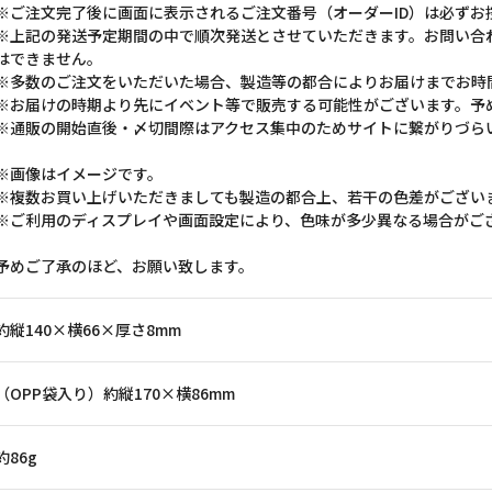
※ご注文完了後に画面に表示されるご注文番号（オーダーID）は必ずお
※上記の発送予定期間の中で順次発送とさせていただきます。お問い合
はできません。
※多数のご注文をいただいた場合、製造等の都合によりお届けまでお時
※お届けの時期より先にイベント等で販売する可能性がございます。予
※通販の開始直後・〆切間際はアクセス集中のためサイトに繋がりづら
※画像はイメージです。
※複数お買い上げいただきましても製造の都合上、若干の色差がござい
※ご利用のディスプレイや画面設定により、色味が多少異なる場合がご
予めご了承のほど、お願い致します。
約縦140×横66×厚さ8mm
（OPP袋入り）約縦170×横86mm
約86g