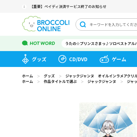
【重要】ペイディ決済サービス終了のお知らせ
うたの☆プリンスさまっ♪ソロベストアル
グッズ
CD/DVD
ゲーム
ホーム
グッズ
ジャックジャンヌ オイルインラメアクリルブロック「
＞
＞
ホーム
作品タイトルで選ぶ
ジャックジャンヌ
ジャッ
＞
＞
＞