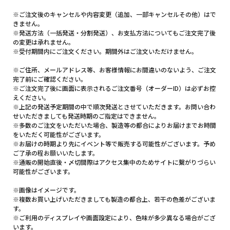
※ご注文後のキャンセルや内容変更（追加、一部キャンセルその他）はで
きません。
※発送方法（一括発送・分割発送）、お支払方法についてもご注文完了後
の変更は承れません。
※受付期間内にご注文ください。期間外はご注文いただけません。
※ご住所、メールアドレス等、お客様情報にお間違いのないよう、ご注文
完了前にご確認ください。
※ご注文完了後に画面に表示されるご注文番号（オーダーID）は必ずお控
えください。
※上記の発送予定期間の中で順次発送とさせていただきます。お問い合わ
せいただきましても発送時期のご指定はできません。
※多数のご注文をいただいた場合、製造等の都合によりお届けまでお時間
をいただく可能性がございます。
※お届けの時期より先にイベント等で販売する可能性がございます。予め
ご了承の程お願いいたします。
※通販の開始直後・〆切間際はアクセス集中のためサイトに繋がりづらい
可能性がございます。
※画像はイメージです。
※複数お買い上げいただきましても製造の都合上、若干の色差がございま
す。
※ご利用のディスプレイや画面設定により、色味が多少異なる場合がござ
います。