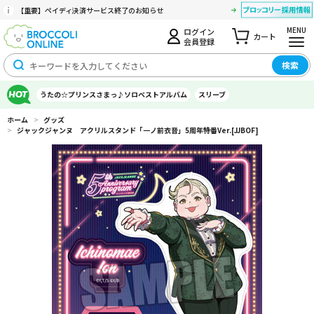
【重要】ペイディ決済サービス終了のお知らせ
MENU
ログイン
カート
会員登録
検索
うたの☆プリンスさまっ♪ソロベストアルバム
スリーブ
ホーム
>
グッズ
>
ジャックジャンヌ アクリルスタンド「一ノ前衣音」5周年特番Ver.[JJBOF]