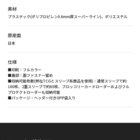
素材
プラスチック(ポリプロピレン0.6mm厚スーパーライン)、ポリエステル
原産国
日本
仕様
■印刷：フルカラー
■蓋部：面ファスナー留め
■収納可能枚数(弊社TCGとスリーブ系商品を使用)：通常スリーブで約
100枚、2重スリーブで約65枚、ブロッコリーカードローダーおよびフル
プロテクトローダーも収納可能
■パッケージ：ヘッダー付きOPP袋入り