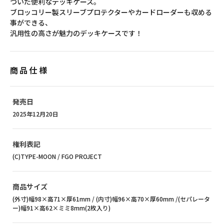
ついた便利なデッキケース。
ブロッコリー製スリーブプロテクターやカードローダーも収める
事ができる、
汎用性の高さが魅力のデッキケースです！
商品仕様
発売日
2025年12月20日
権利表記
(C)TYPE-MOON / FGO PROJECT
商品サイズ
(外寸)幅98×高71×厚61mm / (内寸)幅96×高70×厚60mm /(セパレータ
ー)幅91×高62×ミミ8mm(2枚入り)