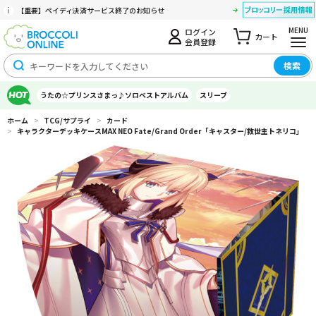
【重要】ペイディ決済サービス終了のお知らせ
MENU
ログイン
カート
会員登録
検索
うたの☆プリンスさまっ♪ソロベストアルバム
スリーブ
ホーム
>
TCG/サプライ
>
カード
>
キャラクターデッキケースMAX NEO Fate/Grand Order「キャスター/救世主トネリコ」