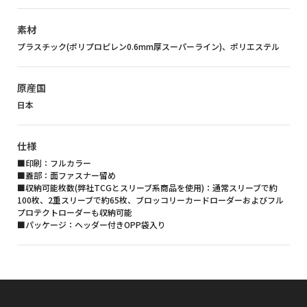
素材
プラスチック(ポリプロピレン0.6mm厚スーパーライン)、ポリエステル
原産国
日本
仕様
■印刷：フルカラー
■蓋部：面ファスナー留め
■収納可能枚数(弊社TCGとスリーブ系商品を使用)：通常スリーブで約
100枚、2重スリーブで約65枚、ブロッコリーカードローダーおよびフル
プロテクトローダーも収納可能
■パッケージ：ヘッダー付きOPP袋入り