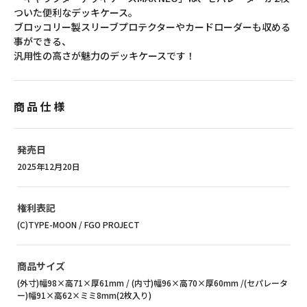
ついた便利なデッキケース。
ブロッコリー製スリーブプロテクターやカードローダーも収める
事ができる、
汎用性の高さが魅力のデッキケースです！
商品仕様
発売日
2025年12月20日
権利表記
(C)TYPE-MOON / FGO PROJECT
商品サイズ
(外寸)幅98×高71×厚61mm / (内寸)幅96×高70×厚60mm /(セパレータ
ー)幅91×高62×ミミ8mm(2枚入り)