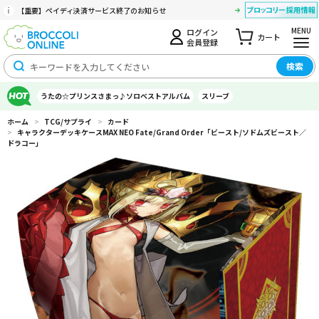
【重要】ペイディ決済サービス終了のお知らせ
MENU
ログイン
カート
会員登録
検索
うたの☆プリンスさまっ♪ソロベストアルバム
スリーブ
ホーム
>
TCG/サプライ
>
カード
>
キャラクターデッキケースMAX NEO Fate/Grand Order「ビースト/ソドムズビースト／
ドラコー」