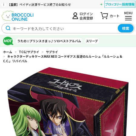
【重要】ペイディ決済サービス終了のお知らせ
MENU
ログイン
カート
会員登録
検索
うたの☆プリンスさまっ♪ソロベストアルバム
スリーブ
ホーム
>
TCG/サプライ
>
サプライ
>
キャラクターデッキケースMAX NEO コードギアス 反逆のルルーシュ「ルルーシュ &
C.C.」リバイバル