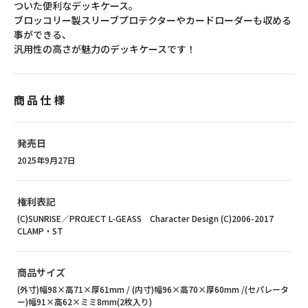
ついた便利なデッキケース。
ブロッコリー製スリーブプロテクターやカードローダーも収める
事ができる、
汎用性の高さが魅力のデッキケースです！
商品仕様
発売日
2025年9月27日
権利表記
(C)SUNRISE／PROJECT L-GEASS Character Design (C)2006-2017
CLAMP・ST
商品サイズ
(外寸)幅98×高71×厚61mm / (内寸)幅96×高70×厚60mm /(セパレータ
ー)幅91×高62×ミミ8mm(2枚入り)