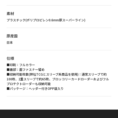
素材
プラスチック(ポリプロピレン0.6mm厚スーパーライン)
原産国
日本
仕様
■印刷：フルカラー
■蓋部：面ファスナー留め
■収納可能枚数(弊社TCGとスリーブ系商品を使用)：通常スリーブで約
100枚、2重スリーブで約65枚、ブロッコリーカードローダーおよびフル
プロテクトローダーも収納可能
■パッケージ：ヘッダー付きOPP袋入り