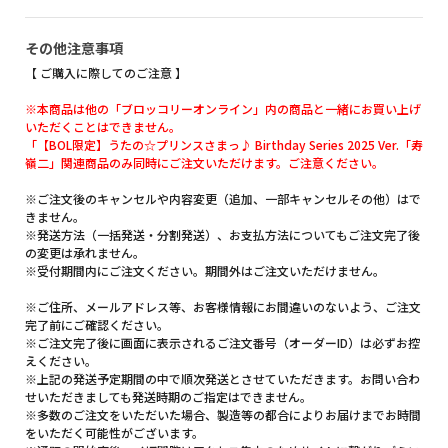
その他注意事項
【 ご購入に際してのご注意 】
※本商品は他の「ブロッコリーオンライン」内の商品と一緒にお買い上げ
いただくことはできません。
「【BOL限定】うたの☆プリンスさまっ♪ Birthday Series 2025 Ver.「寿
嶺二」関連商品のみ同時にご注文いただけます。ご注意ください。
※ご注文後のキャンセルや内容変更（追加、一部キャンセルその他）はで
きません。
※発送方法（一括発送・分割発送）、お支払方法についてもご注文完了後
の変更は承れません。
※受付期間内にご注文ください。期間外はご注文いただけません。
※ご住所、メールアドレス等、お客様情報にお間違いのないよう、ご注文
完了前にご確認ください。
※ご注文完了後に画面に表示されるご注文番号（オーダーID）は必ずお控
えください。
※上記の発送予定期間の中で順次発送とさせていただきます。お問い合わ
せいただきましても発送時期のご指定はできません。
※多数のご注文をいただいた場合、製造等の都合によりお届けまでお時間
をいただく可能性がございます。