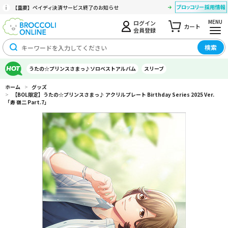
【重要】ペイディ決済サービス終了のお知らせ
MENU
ログイン
カート
会員登録
検索
うたの☆プリンスさまっ♪ソロベストアルバム
スリーブ
ホーム
>
グッズ
>
【BOL限定】うたの☆プリンスさまっ♪ アクリルプレート Birthday Series 2025 Ver.
「寿 嶺二 Part.7」