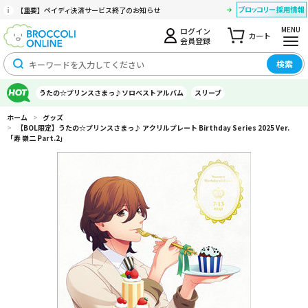
【重要】ペイディ決済サービス終了のお知らせ
MENU
ログイン
カート
会員登録
検索
うたの☆プリンスさまっ♪ソロベストアルバム
スリーブ
ホーム
>
グッズ
>
【BOL限定】うたの☆プリンスさまっ♪ アクリルプレート Birthday Series 2025 Ver.
「寿 嶺二 Part.2」