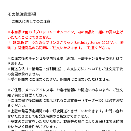
その他注意事項
【 ご購入に際してのご注意 】
※本商品は他の「ブロッコリーオンライン」内の商品と一緒にお買い上げ
いただくことはできません。
「【BOL限定】うたの☆プリンスさまっ♪ Birthday Series 2025 Ver.「寿
嶺二」関連商品のみ同時にご注文いただけます。ご注意ください。
※ご注文後のキャンセルや内容変更（追加、一部キャンセルその他）はで
きません。
※発送方法（一括発送・分割発送）、お支払方法についてもご注文完了後
の変更は承れません。
※受付期間内にご注文ください。期間外はご注文いただけません。
※ご住所、メールアドレス等、お客様情報にお間違いのないよう、ご注文
完了前にご確認ください。
※ご注文完了後に画面に表示されるご注文番号（オーダーID）は必ずお控
えください。
※上記の発送予定期間の中で順次発送とさせていただきます。お問い合わ
せいただきましても発送時期のご指定はできません。
※多数のご注文をいただいた場合、製造等の都合によりお届けまでお時間
をいただく可能性がございます。