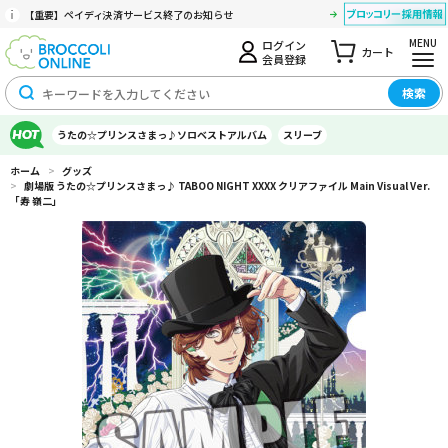
【重要】ペイディ決済サービス終了のお知らせ
MENU
ログイン
カート
会員登録
検索
うたの☆プリンスさまっ♪ソロベストアルバム
スリーブ
ホーム
>
グッズ
>
劇場版 うたの☆プリンスさまっ♪ TABOO NIGHT XXXX クリアファイル Main Visual Ver.
「寿 嶺二」