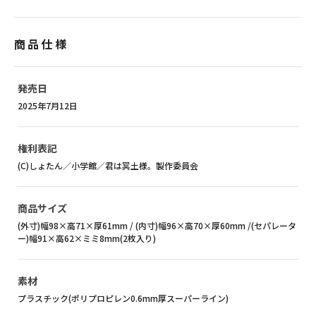
商品仕様
発売日
2025年7月12日
権利表記
(C)しょたん／小学館／君は冥土様。製作委員会
商品サイズ
(外寸)幅98×高71×厚61mm / (内寸)幅96×高70×厚60mm /(セパレータ
ー)幅91×高62×ミミ8mm(2枚入り)
素材
プラスチック(ポリプロピレン0.6mm厚スーパーライン)