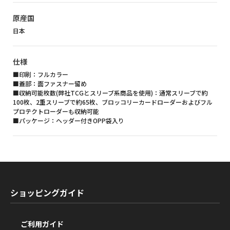
原産国
日本
仕様
■印刷：フルカラー
■蓋部：面ファスナー留め
■収納可能枚数(弊社TCGとスリーブ系商品を使用)：通常スリーブで約
100枚、2重スリーブで約65枚、ブロッコリーカードローダーおよびフル
プロテクトローダーも収納可能
■パッケージ：ヘッダー付きOPP袋入り
ショッピングガイド
ご利用ガイド