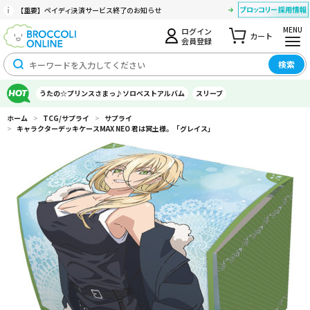
【重要】ペイディ決済サービス終了のお知らせ
MENU
ログイン
カート
会員登録
検索
うたの☆プリンスさまっ♪ソロベストアルバム
スリーブ
ホーム
>
TCG/サプライ
>
サプライ
>
キャラクターデッキケースMAX NEO 君は冥土様。「グレイス」