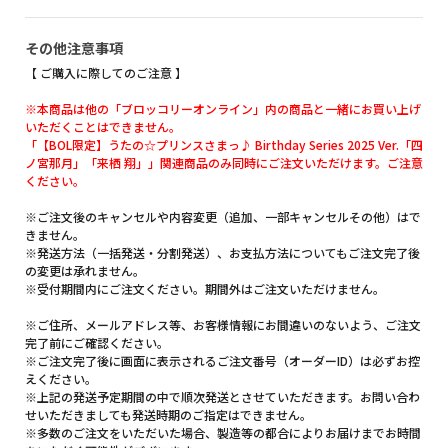
その他注意事項
【 ご購入に際してのご注意 】
※本商品は他の「ブロッコリーオンライン」内の商品と一緒にお買い上げ
いただくことはできません。
「【BOL限定】うたの☆プリンスさまっ♪ Birthday Series 2025 Ver.「四
ノ宮那月」「来栖 翔」」関連商品のみ同時にご注文いただけます。ご注意
ください。
※ご注文後のキャンセルや内容変更（追加、一部キャンセルその他）はで
きません。
※発送方法（一括発送・分割発送）、お支払方法についてもご注文完了後
の変更は承れません。
※受付期間内にご注文ください。期間外はご注文いただけません。
※ご住所、メールアドレス等、お客様情報にお間違いのないよう、ご注文
完了前にご確認ください。
※ご注文完了後に画面に表示されるご注文番号（オーダーID）は必ずお控
えください。
※上記の発送予定期間の中で順次発送とさせていただきます。お問い合わ
せいただきましても発送時期のご指定はできません。
※多数のご注文をいただいた場合、製造等の都合によりお届けまでお時間