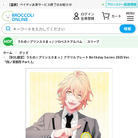
【重要】ペイディ決済サービス終了のお知らせ
MENU
ログイン
カート
会員登録
検索
うたの☆プリンスさまっ♪ソロベストアルバム
スリーブ
ホーム
>
グッズ
>
【BOL限定】うたの☆プリンスさまっ♪ アクリルプレート Birthday Series 2025 Ver.
「四ノ宮那月 Part.1」