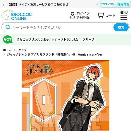
【重要】ペイディ決済サービス終了のお知らせ
MENU
ログイン
カート
会員登録
検索
うたの☆プリンスさまっ♪ソロベストアルバム
スリーブ
ホーム
>
グッズ
>
ジャックジャンヌ アクリルスタンド「織巻寿々」4th Anniversary Ver.