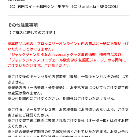
（C）石田スイ・十和田シン／集英社 （C）Sui Ishida／BROCCOLI
その他注意事項
【 ご購入に際してのご注意 】
※本商品は他の「ブロッコリーオンライン」内の商品と一緒にお買い上げ
いただくことはできません。
「ジャックジャンヌ 4th Anniversary グッズ事後通販」関連商品及び、
「ジャックジャンヌ ユニヴェール歌劇学校 制服風ジャージ」のみ同時に
ご注文いただけます。ご注意ください。
※ご注文後のキャンセルや内容変更（追加、一部キャンセルその他）はで
きません。
※発送方法（一括発送・分割発送）、お支払方法についてもご注文完了後
の変更は承れません。
※受付期間内にご注文ください。期間外はご注文いただけません。
※ご住所、メールアドレス等、お客様情報にお間違いのないよう、ご注文
完了前にご確認ください。
※ご注文完了後に画面に表示されるご注文番号（オーダーID）は必ずお控
えください。
※上記の発送予定期間の中で順次発送とさせていただきます。お問い合わ
せいただきましても発送時期のご指定はできません。