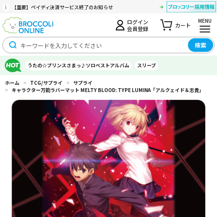
【重要】ペイディ決済サービス終了のお知らせ
MENU
ログイン
カート
会員登録
検索
うたの☆プリンスさまっ♪ソロベストアルバム
スリーブ
ホーム
>
TCG/サプライ
>
サプライ
>
キャラクター万能ラバーマット MELTY BLOOD: TYPE LUMINA「アルクェイド＆志貴」