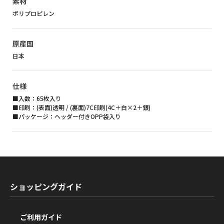
素材
ポリプロピレン
原産国
日本
仕様
■入数：65枚入り
■印刷：(表面)透明 / (裏面)7C印刷(4C＋白×2＋銀)
■パッケージ：ヘッダー付きOPP袋入り
ショッピングガイド
ご利用ガイド