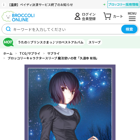
【重要】ペイディ決済サービス終了のお知らせ
MENU
ログイン
カート
会員登録
検索
うたの☆プリンスさまっ♪ソロベストアルバム
スリーブ
ホーム
>
TCG/サプライ
>
サプライ
>
ブロッコリーキャラクタースリーブ 魔法使いの夜「久遠寺 有珠」