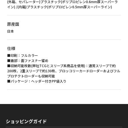
(外箱、セパレーター)プラスチック(ポリプロピレン0.6mm厚スーパーラ
イン) /(内箱)プラスチック(ポリプロピレン0.5mm厚スーパーライン)
原産国
日本
仕様
■印刷：フルカラー
■蓋部：面ファスナー留め
■収納可能枚数(弊社TCGとスリーブ系商品を使用)：通常スリーブで約
200枚、2重スリーブで約130枚、ブロッコリーカードローダーおよびフル
プロテクトローダーも収納可能
■パッケージ：ヘッダー付きPP袋入り
ショッピングガイド