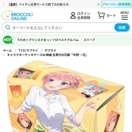
【重要】ペイディ決済サービス終了のお知らせ
MENU
ログイン
カート
会員登録
検索
うたの☆プリンスさまっ♪ソロベストアルバム
スリーブ
ホーム
>
TCG/サプライ
>
サプライ
>
キャラクターデッキケースＷ 映画 五等分の花嫁「中野 一花」