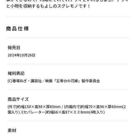
と小物を収納するもよしのスグレモノです！
商品仕様
発売日
2024年10月26日
権利表記
(C)春場ねぎ・講談社／映画「五等分の花嫁」製作委員会
商品サイズ
(外寸)約幅150×高98×厚65mm / (内箱内寸)約幅70×高96×厚60mm(2
個入り) /(セパレーター)約幅66×高87×ミミ8mm(4枚入り)
素材