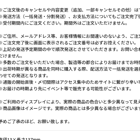
※ご注文後のキャンセルや内容変更（追加、一部キャンセルその他）は
※発送方法（一括発送・分割発送）、お支払方法についてもご注文完了
※受付期間内にご注文ください。期間外はご注文いただけません。
※ご住所、メールアドレス等、お客様情報にお間違いのないよう、ご注
※ご注文完了後に画面に表示されるご注文番号は必ずお控えください。
※上記の発送予定期間の中で順次発送とさせていただきます。お問い合
だけません。
※多数のご注文をいただいた場合、製造等の都合によりお届けまでお時
※出荷時期が異なる商品を同時に購入する際、配送方法で一括発送を選
わせての発送となります。
※通販の開始直後・〆切間際はアクセス集中のためサイトに繋がり辛い
※お届けの時期より先にイベント等で販売する可能性がございます。
※ご利用のディスプレイにより、実際の商品の色合いと多少異なって見
※商品画像はイメージです。実際の商品とは多少異なる場合がございま
予めご了承のほど、お願い致します。
直径13×長さ137mm