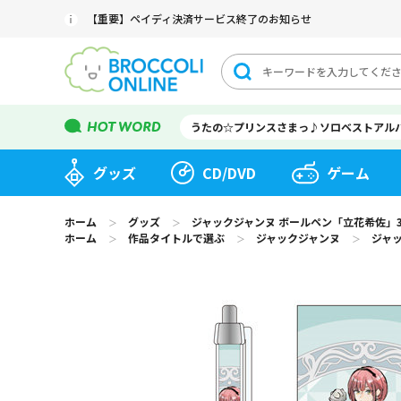
【重要】ペイディ決済サービス終了のお知らせ
うたの☆プリンスさまっ♪ソロベストアル
グッズ
CD/DVD
ゲーム
ホーム
グッズ
ジャックジャンヌ ボールペン「立花希佐」3rd An
＞
＞
ホーム
作品タイトルで選ぶ
ジャックジャンヌ
ジャッ
＞
＞
＞