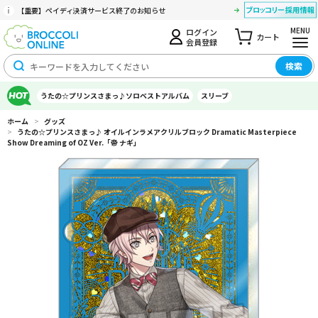
【重要】ペイディ決済サービス終了のお知らせ
MENU
ログイン
カート
会員登録
検索
うたの☆プリンスさまっ♪ソロベストアルバム
スリーブ
ホーム
>
グッズ
>
うたの☆プリンスさまっ♪ オイルインラメアクリルブロック Dramatic Masterpiece
Show Dreaming of OZ Ver.「帝 ナギ」