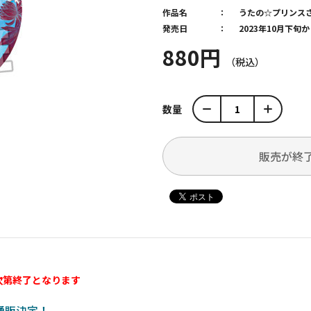
作品名
うたの☆プリンス
発売日
2023年10月下
880円
数量
販売が終
次第終了となります
の通販決定！