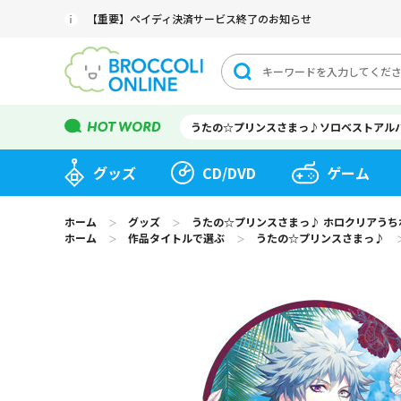
【重要】ペイディ決済サービス終了のお知らせ
うたの☆プリンスさまっ♪ソロベストアル
グッズ
CD/DVD
ゲーム
ホーム
グッズ
うたの☆プリンスさまっ♪ ホロクリアうちわ Su
＞
＞
ホーム
作品タイトルで選ぶ
うたの☆プリンスさまっ♪
＞
＞