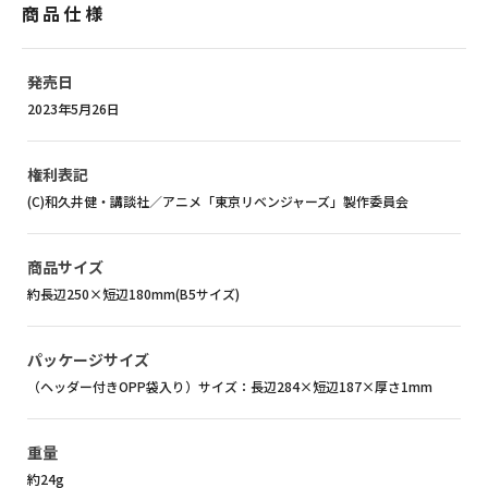
商品仕様
発売日
2023年5月26日
権利表記
(C)和久井健・講談社／アニメ「東京リベンジャーズ」製作委員会
商品サイズ
約長辺250×短辺180mm(B5サイズ)
パッケージサイズ
（ヘッダー付きOPP袋入り）サイズ：長辺284×短辺187×厚さ1mm
重量
約24g