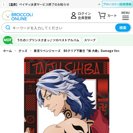
【重要】ペイディ決済サービス終了のお知らせ
MENU
ログイン
カート
会員登録
検索
うたの☆プリンスさまっ♪ソロベストアルバム
スリーブ
ホーム
>
グッズ
>
東京リベンジャーズ B5クリア下敷き「柴 大寿」Damage Ver.