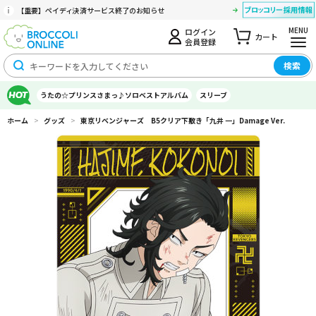
【重要】ペイディ決済サービス終了のお知らせ
MENU
ログイン
カート
会員登録
検索
うたの☆プリンスさまっ♪ソロベストアルバム
スリーブ
ホーム
>
グッズ
>
東京リベンジャーズ B5クリア下敷き「九井 一」Damage Ver.