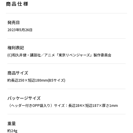
商品仕様
発売日
2023年5月26日
権利表記
(C)和久井健・講談社／アニメ「東京リベンジャーズ」製作委員会
商品サイズ
約長辺250×短辺180mm(B5サイズ)
パッケージサイズ
（ヘッダー付きOPP袋入り）サイズ：長辺284×短辺187×厚さ1mm
重量
約24g