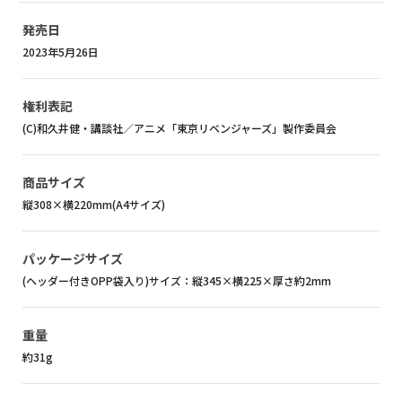
発売日
2023年5月26日
権利表記
(C)和久井健・講談社／アニメ「東京リベンジャーズ」製作委員会
商品サイズ
縦308×横220mm(A4サイズ)
パッケージサイズ
(ヘッダー付きOPP袋入り)サイズ：縦345×横225×厚さ約2mm
重量
約31g