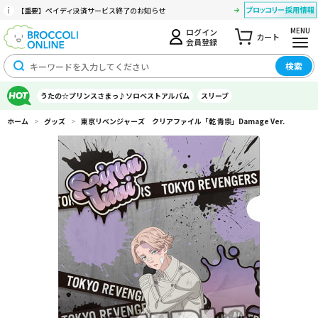
【重要】ペイディ決済サービス終了のお知らせ
MENU
ログイン
カート
会員登録
検索
うたの☆プリンスさまっ♪ソロベストアルバム
スリーブ
ホーム
>
グッズ
>
東京リベンジャーズ クリアファイル「乾 青宗」Damage Ver.