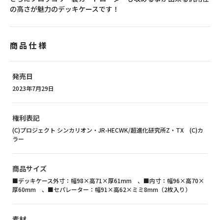
の高さが魅力のデッキケースです！
商品仕様
発売日
2023年7月29日
権利表記
(C)プロジェクト シンカリオン・JR-HECWK/超進化研究所Z・TX (C)カ
ラー
商品サイズ
■デッキケース外寸：幅98×高71×厚61mm 、■内寸：幅96×高70×
厚60mm 、■セパレーター：幅91×高62×ミミ8mm（2枚入り）
素材