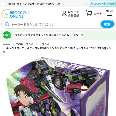
【重要】ペイディ決済サービス終了のお知らせ
MENU
ログイン
カート
会員登録
検索
うたの☆プリンスさまっ♪ソロベストアルバム
スリーブ
ホーム
>
TCG/サプライ
>
サプライ
>
キャラクターデッキケースMAX NEO シンカリオンＺ 500 ミュースカイ TYPE EVA / 碇シン
ジ