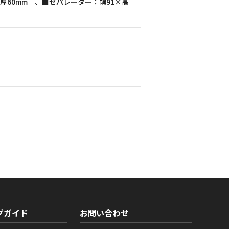
×厚60mm 、■セパレーター：幅91×高
グガイド
お問い合わせ