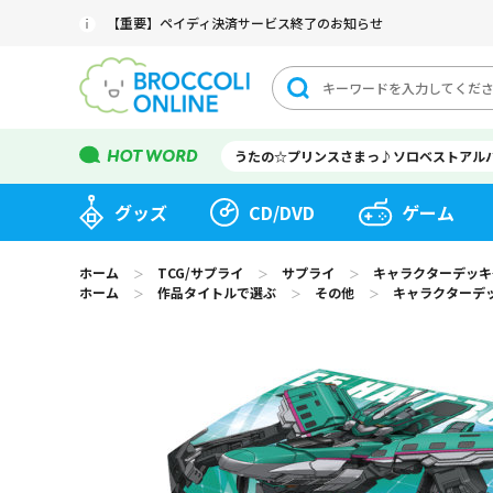
【重要】ペイディ決済サービス終了のお知らせ
うたの☆プリンスさまっ♪ソロベストアル
グッズ
CD/DVD
ゲーム
ホーム
TCG/サプライ
サプライ
キャラクターデッキケ
＞
＞
＞
ホーム
作品タイトルで選ぶ
その他
キャラクターデッ
＞
＞
＞