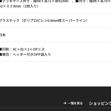
■デッキケース外寸：幅98×高71×厚61mm 、■内寸：幅96×高70
62×ミミ8mm（2枚入り）
プラスチック（ポリプロピレン0.6mm厚スーパーライン）
日本
■印刷：4C＋白×2＋OPニス
■梱包：ヘッダー付きOPP袋入り
ショッピン
一覧を見る