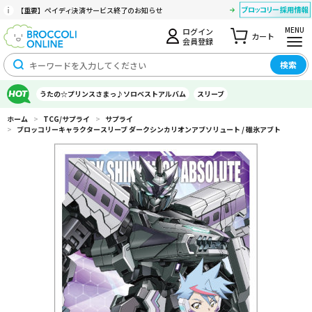
【重要】ペイディ決済サービス終了のお知らせ
MENU
ログイン
カート
会員登録
検索
うたの☆プリンスさまっ♪ソロベストアルバム
スリーブ
ホーム
>
TCG/サプライ
>
サプライ
>
ブロッコリーキャラクタースリーブ ダークシンカリオンアブソリュート / 碓氷アブト