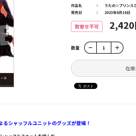
作品名
うたの☆プリンス
発売日
2023年6月16日
2,42
取寄せ不可
数量
在庫
よるシャッフルユニットのグッズが登場！