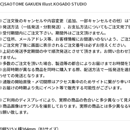
(C)SAOTOME GAKUEN Illust.KOGADO STUDIO
※ご注文後のキャンセルや内容変更（追加、一部キャンセルその他）は
※発送方法（一括発送・分割発送）、お支払方法についてもご注文完了
※受付期間内にご注文下さい。期間外はご注文頂けません。
※ご住所、メールアドレス等、お客様情報にお間違いのないよう、ご注
※ご注文完了後に画面に表示されるご注文番号は必ずお控えください。
※上記の発送予定期間の中で順次発送とさせて頂きます。お問い合わせ
けません。
※多数のご注文を頂いた場合、製造等の都合によりお届けまでお時間を
※出荷時期が異なる商品を同時に購入する際、配送方法で一括発送を選
わせての発送となります。
※通販の開始直後・〆切間際はアクセス集中のためサイトに繋がり辛い
※お届けの時期より先にイベント等で販売する可能性がございます。
※ご利用のディスプレイにより、実際の商品の色合いと多少異なって見
※商品画像はサンプルを撮影しております。実際の商品とは多少異なる
お願い致します。
約縦515×横364mm（B3サイズ）