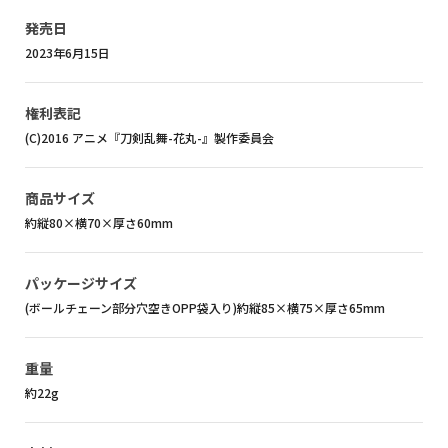
発売日
2023年6月15日
権利表記
(C)2016 アニメ『刀剣乱舞-花丸-』製作委員会
商品サイズ
約縦80×横70×厚さ60mm
パッケージサイズ
(ボールチェーン部分穴空きOPP袋入り)約縦85×横75×厚さ65mm
重量
約22g