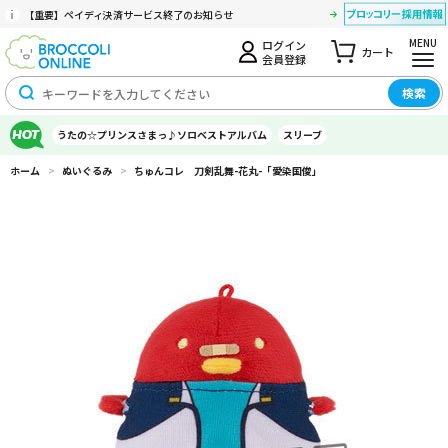
【重要】ペイディ決済サービス終了のお知らせ
MENU
ログイン
カート
会員登録
検索
うたの☆プリンスさまっ♪ソロベストアルバム
スリーブ
ホーム
>
ぬいぐるみ
>
ちゅんコレ 刀剣乱舞-花丸-「愛染国俊」